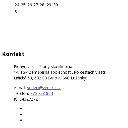
24
25
26
27
28
29
30
31
Kontakt
Pionýr, z. s. – Pionýrská skupina
14. TSP Zeměpisná společnost „Po cestách vlasti“
Lidická 50, 602 00 Brno (v SVČ Lužánky)
e-mail:
vedeni@zeeska.cz
Telefon:
776 738 804
IČ: 64327272