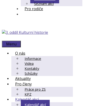
Seznam akcí
Pro rodiče
Menu
O nás
Informace
Videa
Kontakty
Schůzky
Aktuality
Pro členy
Práce pro ZS
KPZ
Kalendář akcí
Kalendář akcí